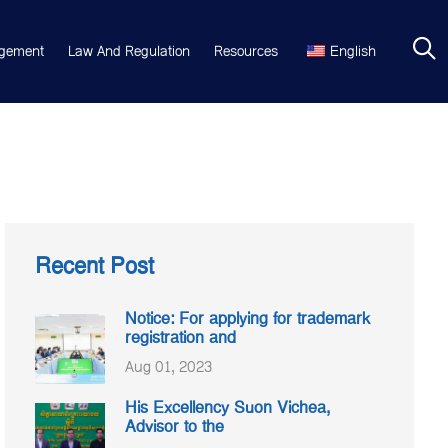
gement
Law And Regulation
Resources
English
Recent Post
Notice: For applying for trademark
registration and
Aug 01, 2023
His Excellency Suon Vichea,
Advisor to the