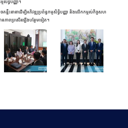
្មសិទ្ធិបញ្ញា។
ុចគន្លឹះនានាដើម្បីអភិវឌ្ឍប្រព័ន្ធកម្មសិទ្ធិបញ្ញា និងលើកកម្ពស់កិច្ចសហ
កឱ្យមានភាពប្រសើរឡើងបន្ថែមទៀត។