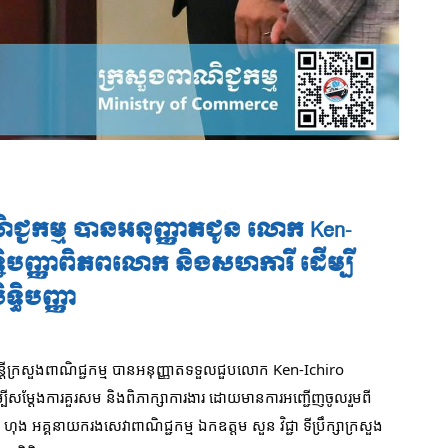
ណិជ្ជកម្ម បានអនុញ្ញាតជូន លោក Ken-
ទ្ឋិបញ្ញាពិភពលោក និងសហការី ដើម្បី
្ធិបញ្ញា
្ត្រីក្រសួងពាណិជ្ជកម្ម បានអនុញ្ញាតទទួលជួបលោក Ken-Ichiro
បីសម្តែងការគួរសម និងពិភាក្សាការងារ ដោយមានការអញ្ជើញចូលរួមពី
ុង អគ្គនាយករងសេវាពាណិជ្ជកម្ម ឯកឧត្តម សួន វិជ្ជា ទីប្រឹក្សាក្រសួង