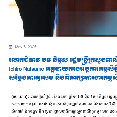
May 5, 2025
លោកជំទាវ ចម និម្មល រដ្ឋមន្ត្រីក្រសួងពា
Ichiro Natsume អគ្គនាយករងអង្គការកម្មសិ
សម្តែងការគួរសម និងពិភាក្សាការងារកម្មសិទ
(សៀមរាប)៖ នារសៀលថ្ងៃទី៤ ខែឧសភា ឆ្នាំ២០២៥ ជំទាវ ចម និម្មល រដ្ឋមន
Natsume អគ្គនាយករងអង្គការកម្មសិទ្ឋិបញ្ញាពិភពលោក និងសហការី ដើម្
សំណាក់ ឯកឧត្តម អ៊ុក ប្រជា រដ្ឋលេខាធិការក្រសួងពាណិជ្ជកម្ម លោក សេង ហ