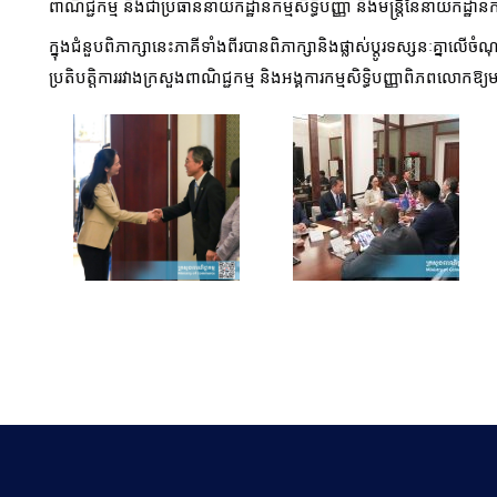
ពាណិជ្ជកម្ម និងជាប្រធាននាយកដ្ឋានកម្មសិទ្ធិបញ្ញា និងមន្ត្រីនៃនាយកដ្ឋានកម
ក្នុងជំនួបពិភាក្សានេះភាគីទាំងពីរបានពិភាក្សានិងផ្លាស់ប្តូរទស្សនៈគ្នាលើចំណ
ប្រតិបត្តិការរវាងក្រសួងពាណិជ្ជកម្ម និងអង្គការកម្មសិទ្ធិបញ្ញាពិភពលោ