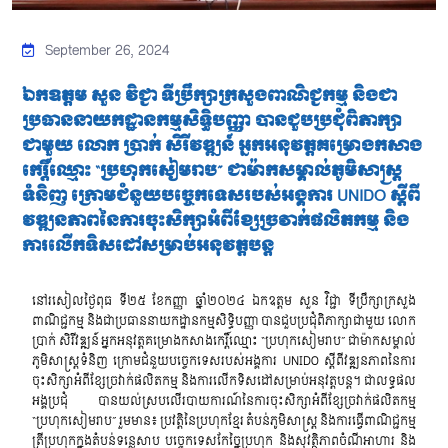
September 26, 2024
ឯកឧត្តម សួន វិជ្ជា ទីប្រឹក្សាក្រសួងពាណិជ្ជកម្ម និងជា
ប្រធាននាយកដ្ឋានកម្មសិទ្ធិបញ្ញា បានជួបប្រជុំពិភាក្សា
ជាមួយ លោក ប្រាក់ សិរីវឌ្ឍន៍ អ្នកអនុវត្តគម្រោងកសាង
កេរ្តិ៍ឈ្មោះ “ប្រហុកសៀមរាប” ជាម៉ាកសម្គាល់ភូមិសាស្រ្ត
ទំនិញ ក្រោមជំនួយបច្ចេកទេសរបស់អង្គការ UNIDO ស្តីពី
វឌ្ឍនភាពនៃការចុះសិក្សាអំពីខ្សែច្រវាក់ផលិតកម្ម និង
ការលើកទិសដៅសម្រាប់អនុវត្តបន្ត
នៅរសៀលថ្ងៃពុធ ទី២៥ ខែកញ្ញា ឆ្នាំ២០២៤ ឯកឧត្តម សួន វិជ្ជា ទីប្រឹក្សាក្រសួង
ពាណិជ្ជកម្ម និងជាប្រធាននាយកដ្ឋានកម្មសិទ្ធិបញ្ញា បានជួបប្រជុំពិភាក្សាជាមួយ លោក
ប្រាក់ សិរីវឌ្ឍន៍ អ្នកអនុវត្តគម្រោងកសាងកេរ្តិ៍ឈ្មោះ “ប្រហុកសៀមរាប” ជាម៉ាកសម្គាល់
ភូមិសាស្រ្តទំនិញ ក្រោមជំនួយបច្ចេកទេសរបស់អង្គការ UNIDO ស្តីពីវឌ្ឍនភាពនៃការ
ចុះសិក្សាអំពីខ្សែច្រវាក់ផលិតកម្ម និងការលើកទិសដៅសម្រាប់អនុវត្តបន្ត។ ជាលទ្ធផល
អង្គប្រជុំ បានយល់ស្របលើរបាយការណ៍នៃការចុះសិក្សាអំពីខ្សែច្រវាក់ផលិតកម្ម
“ប្រហុកសៀមរាប” រួមមាន៖ ប្រវត្តិនៃប្រហុកខ្មែរ តំបន់ភូមិសាស្រ្ត និងការធ្វើពាណិជ្ជកម្ម
ត្រីប្រហុកក្នុងតំបន់ទន្លេសាប បច្ចេកទេសកែច្នៃប្រហុក និងសុវត្ថិភាពចំណីអាហារ និង