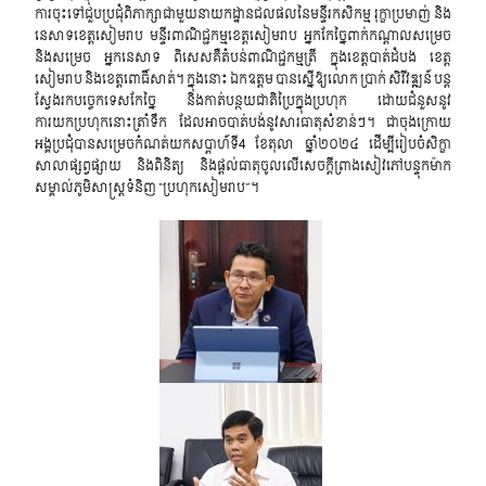
ការចុះទៅជួបប្រជុំពិភាក្សាជាមួយនាយកដ្ឋានជលផលនៃមន្ទីរកសិកម្ម រុក្ខាប្រមាញ់ និង
នេសាទខេត្តសៀមរាប មន្ទីរពាណិជ្ជកម្មខេត្តសៀមរាប អ្នកកែច្នៃពាក់កណ្តាលសម្រេច
និងសម្រេច អ្នកនេសាទ ពិសេសគឺតំបន់ពាណិជ្ជកម្មត្រី ក្នុងខេត្តបាត់ដំបង ខេត្ត
សៀមរាប និងខេត្តពោធិ៍សាត់។ ក្នុងនោះ ឯកឧត្តម បានស្នើឱ្យលោក ប្រាក់ សិរីវឌ្ឍន៍ បន្ត
ស្វែងរកបច្ចេកទេសកែច្នៃ និងកាត់បន្ថយជាតិប្រៃក្នុងប្រហុក ដោយជំនួសនូវ
ការយកប្រហុកនោះត្រាំទឹក ដែលអាចបាត់បង់នូវសារធាតុសំខាន់ៗ។ ជាចុងក្រោយ
អង្គប្រជុំបានសម្រេចកំណត់យកសប្តាហ៍ទី4 ខែតុលា ឆ្នាំ២០២៤ ដើម្បីរៀបចំសិក្ខា
សាលាផ្សព្វផ្សាយ និងពិនិត្យ និងផ្តល់ធាតុចូលលើសេចក្តីព្រាងសៀវភៅបន្ទុកម៉ាក
សម្គាល់ភូមិសាស្រ្តទំនិញ “ប្រហុកសៀមរាប”។