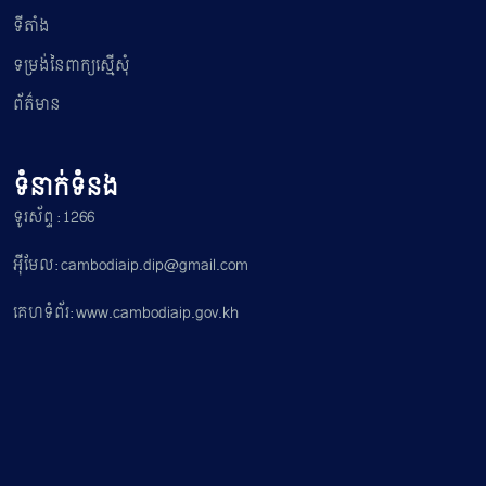
ទីតាំង
ទម្រង់នៃពាក្យស្មើសុំ
ព័ត៌មាន
ទំនាក់ទំនង
ទូរស័ព្ទ : 1266
អ៊ីមែល: cambodiaip.dip@gmail.com
គេហទំព័រ: www.cambodiaip.gov.kh