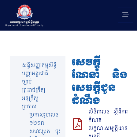
សេចក្តី
សន្ធិសញ្ញាកម្មសិទ្ធិ
ណែនាំ និង
បញ្ញាអន្តរជាតិ
ច្បាប់
សេចក្តីជូន
ព្រះរាជក្រឹត្យ
ដំណឹង
អនុក្រឹត្យ
ប្រកាស
លិខិតលេខ ស្ដីពីការ
ប្រកាសរួមលេខ
កំណត់
១២១៧
លក្ខណៈសម្បត្តិយាន
សហវ.ប្រក ចុះ
យន្តថ្មី