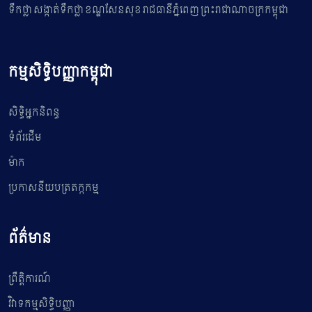
ទឹកថ្លា សង្កាត់ទឹកថ្លា ខណ្ឌសែនសុខ រាជធានីភ្នំពេញ ព្រះរាជាណាចក្រកម្ពុជា
កម្មសិទ្ធិបញ្ញាកម្ពុជា
សិទ្ធិអ្នកនិពន្ធ
ទំព័រដើម
ម៉ាក
ប្រកាសនីយបត្រតក្កកម្ម
ព័ត៌មាន
ព្រឹត្តិការណ៍
វិវាទកម្មសិទ្ធិបញ្ញា