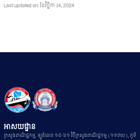
Last updated on: ខែ​វិច្ឆិកា 14, 2024
អាសយដ្ឋាន
ក្រសួងពាណិជ្ជកម្ម, ឡូត៌លេខ ១៩-៦១ វិថីក្រសួងពាណិជ្ជកម្ម (១១៣បេ), ភូមិ