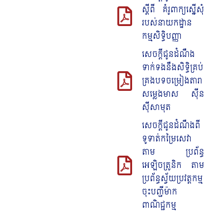
ស្តីពី គំរូពាក្យស្នើសុំ
របស់នាយកដ្ឋាន
កម្មសិទ្ធិបញ្ញា
សេចក្តីជូនដំណឹង
ទាក់ទងនឹងសិទ្ធិគ្រប់
គ្រងបទចម្រៀងតារា
សម្លេងមាស ស៊ីន
ស៊ីសាមុត
សេចក្តីជូនដំណឹងពី
ទូទាត់កម្រៃសេវា
តាម ប្រព័ន្ធ
អេឡិចត្រូនិក តាម
ប្រព័ន្ធស្វ័យប្រវត្តកម្ម
ចុះបញ្ជីម៉ាក
ពាណិជ្ជកម្ម