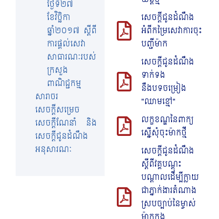
ថ្ងៃទី២៧
ខែវិច្ឆិកា
សេចក្តីជូនដំណឹង
ឆ្នាំ២០១៧ ស្តីពី
អំពីកម្រៃសេវាការចុះ
ការផ្តល់សេវា
បញ្ជីម៉ាក
សាធារណៈរបស់
សេចក្តីជូនដំណឹង
ក្រសួង
ទាក់ទង
ពាណិជ្ជកម្ម
នឹងបទចម្រៀង
សារាចរ
"ឈាមខ្មៅ"
សេចក្តីសម្រេច
លក្ខខណ្ឌនៃពាក្យ
សេចក្តីណែនាំ និង
ស្នើសុំចុះម៉ាកថ្មី
សេចក្តីជូនដំណឹង
អនុសារណៈ
សេចក្តីជូនដំណឹង⁣
ស្តីពីវគ្គបណ្តុះ
បណ្តាលដើម្បីក្លាយ
ជាភ្នាក់ងារតំណាង
ស្របច្បាប់នៃម្ចាស់
ម៉ាកក្នុង