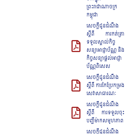
ព្រះរាជាណាចក្រ
កម្ពុជា
សេចក្តីជូនដំណឹង
ស្តីពី ការកត់ត្រា
ទទួលស្គាល់កិច្ច
សន្យាអាជ្ញាប័ណ្ណ និង
កិច្ចសន្យាផ្តល់អាជ្ញា
ប័ណ្ណពិសេស
សេចក្តីជូនដំណឹង
ស្តីពី ការកែប្រែកម្រង
សេវាសាធារណៈ
សេចក្តីជូនដំណឹង
ស្តីពី ការទទួលចុះ
បញ្ជីម៉ាកសមូហភាព
សេចក្តីជូនដំណឹង