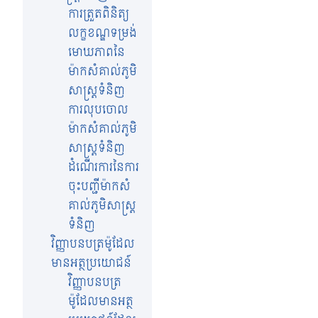
ការត្រួតពិនិត្យ
លក្ខខណ្ឌទម្រង់
មោឃភាពនៃ
ម៉ាកសំគាល់ភូមិ
សាស្រ្តទំនិញ
ការលុបចោល
ម៉ាកសំគាល់ភូមិ
សាស្រ្តទំនិញ
ដំណើរការនៃការ
ចុះបញ្ជីម៉ាកសំ
គាល់ភូមិសាស្រ្ត
ទំនិញ
វិញ្ញាបនបត្រម៉ូដែល
មានអត្ថប្រយោជន៍
វិញ្ញាបនបត្រ
ម៉ូដែលមានអត្ថ