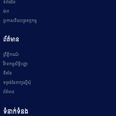
ទំព័រដើម
ម៉ាក
ប្រកាសនីយបត្រតក្កកម្ម
ព័ត៌មាន
ព្រឹត្តិការណ៍
វិវាទកម្មសិទ្ធិបញ្ញា
ទីតាំង
ទម្រង់នៃពាក្យស្មើសុំ
ព័ត៌មាន
ទំនាក់ទំនង