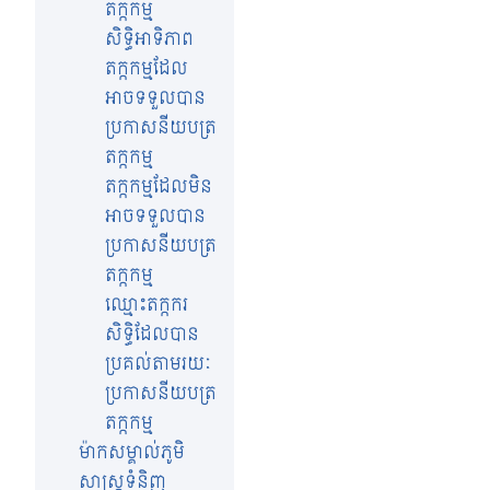
តក្កកម្ម
សិទ្ធិអាទិភាព
តក្កកម្មដែល
អាចទទួលបាន
ប្រកាសនីយបត្រ​
តក្កកម្ម
តក្កកម្មដែលមិន
អាចទទួលបាន
ប្រកាសនីយបត្រ​
តក្កកម្ម
ឈ្មោះតក្កករ
សិទ្ធិដែលបាន
ប្រគល់តាមរយៈ
ប្រកាសនីយបត្រ​
តក្ក​កម្ម
ម៉ាកសម្គាល់ភូមិ
សាស្រ្តទំនិញ