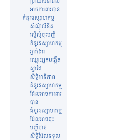
ប្រយោជន៍ដែល​
អាចការពារបាន
គំនូរឧស្សាហកម្ម
សំណុំលិខិត
ស្នើសុំចុះបញ្ជី
គំនូរឧស្សាហកម្ម
ភ្នាក់ងារ
ឈ្មោះអ្នកបង្កើត
ស្នាដៃ
សិទ្ធិអាទិភាព
គំនូរឧស្សាហកម្ម
ដែលអាចការពារ
បាន
គំនូរឧស្សាហកម្ម
ដែលអាចចុះ
បញ្ជីបាន
សិទ្ធិដែលទទួល