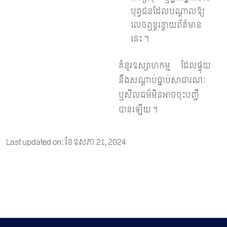
បុព្វជនដែលបណ្តាលឱ្យ
លេចឮខ្ចរខ្ចាយព័ត៌មាន
នេះ ។
គំនូរឧស្សាហកម្ម ដែលផ្ទុយ
នឹងសណ្តាប់ធ្នាប់សាធារណៈ
ឬសីលធម៌មិនអាចចុះបញ្ជី
បានឡើយ ។
Last updated on: ខែ​ឧសភា 21, 2024