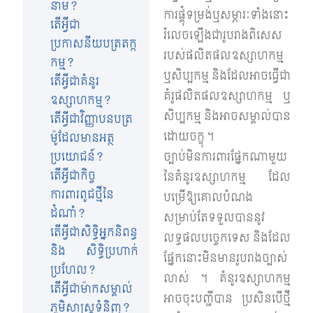
នាម?
ការផ្គុំទម្រង់ឬសម្ភារៈទាំងនោះ
តើអ្វីជា
រំលេចឡើងជារូបរាងពិសេស
ប្រកាសនីយបត្រតក្ក
របស់ផលិតផលឧស្សាហកម្ម
កម្ម?
ឬសិប្បកម្ម និងដែលអាចធ្វើជា
តើអ្វីជាគំនូរ
គំរូផលិតផលឧស្សាហកម្ម ឬ
ឧស្សាហកម្ម?
សិប្បកម្ម និងអាចសម្គាល់បាន
តើអ្វីជាវិញ្ញាបនបត្រ
ដោយចក្ខុ ។
ម៉ូដែលមានអត្ថ
ប្រយោជន៍?
ច្បាប់មិនការពារផ្នែកណាមួយ
តើអ្វីជាកិច្ច
នៃគំនូរឧស្សាហកម្ម ដែល
ការពារពូជថ្មីនៃ
បម្រើឱ្យគោលបំណង
ដំណាំ?
សម្រាប់តែទទួលបាននូវ
តើអ្វីជាសិទ្ធិអ្នកនិពន្ធ
លទ្ធផលបច្ចេកទេស និងដែល
និង សិទ្ធិប្រហាក់
ផ្នែកនោះមិនមានរូបរាងច្បាស់
ប្រហែល?
លាស់ ។ គំនូរឧស្សាហកម្ម
តើអ្វីជាម៉ាកសម្គាល់
អាចចុះបញ្ជីបាន ប្រសិនបើថ្មី
ភូមិសាស្ត្រទំនិញ?