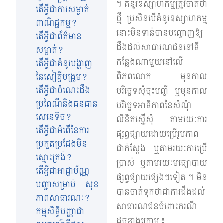
។ គំនូរឧស្សាហកម្មត្រូវចាត់ថា
តើអ្វីជាការសម្ងាត់
ថ្មី ប្រសិនបើគំនូរឧស្សាហកម្ម
ពាណិជ្ជកម្ម?
នោះមិនទាន់បានបញ្ចោញឱ្យ
តើអ្វីជាព័ត៌មាន
ដឹងដល់សាធារណជននៅទី
សម្ងាត់?
កន្លែងណាមួយនៅលើ
តើអ្វីជាគំនូរបង្ហាញ
ពិភពលោក មុនកាល
នៃសៀគ្វីបង្រួម?
តើអ្វីជាចំណេះដឹង
បរិច្ឆេទសុំចុះបញ្ជី ឬមុនកាល
ប្រពៃណី​និងធនធាន
បរិច្ឆេទអាទិភាពនៃសំណុំ
សេនេទិច?
លិខិតស្នើសុំ តាមរយៈការ
តើអ្វីជាអំពើនៃការ
ផ្សព្វផ្សាយដោយប្រើរូបភាព
ប្រកួតប្រជែងមិន
ជាក់ស្តែង ឬតាមរយៈការប្រើ
ស្មោះត្រង់?
ប្រាស់ ឬតាមរយៈមធ្យោបាយ
តើអ្វីជាអាជ្ញាប័ណ្ណ
ផ្សព្វផ្សាយផ្សេងៗទៀត ។ មិន
បញ្ជាសម្រាប់ សុខ
បានចាត់ទុកថាជាការដឹងដល់
ភាពសាធារណៈ?
សាធារណជនចំពោះករណី
កម្មសិទ្ធិបញ្ញាជា
ដូចខាងក្រោម ៖