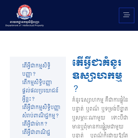
តើអ្វីជាគំនូរ
តើអ្វីជាកម្មសិទ្ធិ
ឧស្សាហកម្ម
បញ្ញា?
តើកម្មសិទ្ធិបញ្ញា
?
ផ្តល់ផលប្រយោជន៍
អ្វីខ្លះ?
គំនូរឧស្សាហកម្ម គឺជាការផ្គុំនៃ
តើអ្វីជាកម្មសិទ្ធិបញ្ញា
បន្ទាត់ ឬពណ៌ ឬទម្រង់បីខ្នាត
សំរាប់ពាណិជ្ជកម្ម?
ឬសម្ភារៈណាមួយ ទោះបីជា
តើអ្វីជាម៉ាក?
មានឬពុំមានការផ្គុំរួមជាមួយ
តើអ្វីជាពាណិជ្ជ
បន្ទាត់ ឬពណ៌ក៏ដោយឱ្យតែ