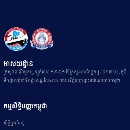
អាសយដ្ឋាន
ក្រសួងពាណិជ្ជកម្ម, ឡូត៌លេខ ១៩-៦១ វិថីក្រសួងពាណិជ្ជកម្ម (១១៣បេ), ភូមិ
ទឹកថ្លា សង្កាត់ទឹកថ្លា ខណ្ឌសែនសុខ រាជធានីភ្នំពេញ ព្រះរាជាណាចក្រកម្ពុជា
កម្មសិទ្ធិបញ្ញាកម្ពុជា
សិទ្ធិអ្នកនិពន្ធ