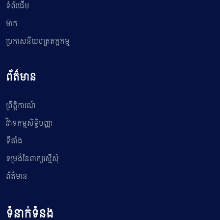
ទំព័រដើម
ម៉ាក
ប្រកាសនីយបត្រតក្កកម្ម
ព័ត៌មាន
ព្រឹត្តិការណ៍
វិវាទកម្មសិទ្ធិបញ្ញា
ទីតាំង
ទម្រង់នៃពាក្យស្មើសុំ
ព័ត៌មាន
ទំនាក់ទំនង