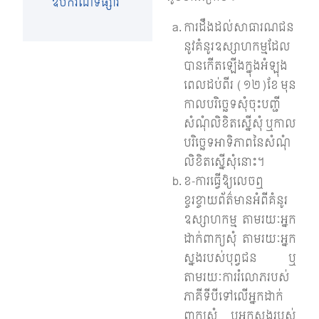
ឧបករណ៍ទីផ្សារ
ការដឹងដល់សាធារណជន
នូវគំនូរឧស្សាហកម្មដែល
បានកើតឡើងក្នុងអំឡុង
ពេលដប់ពីរ (១២)ខែ មុន
កាលបរិច្ឆេទសុំចុះបញ្ជី
សំណុំលិខិតស្នើសុំ ឬកាល
បរិច្ឆេទអាទិភាពនៃសំណុំ
លិខិតស្នើសុំនោះ។
ខ-ការធ្វើឱ្យលេចឮ
ខ្ចរខ្ចាយព័ត៌មានអំពីគំនូរ
ឧស្សាហកម្ម តាមរយៈអ្នក
ដាក់ពាក្យសុំ តាមរយៈអ្នក
ស្នងរបស់បុព្វជន ឬ
តាមរយៈការរំលោភរបស់
ភាគីទីបីទៅលើអ្នកដាក់
ពាក្យសុំ ឬអ្នកស្នងរបស់