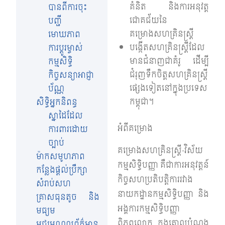
គំនិត និងការអនុវត្ត
បានពីការចុះ
ជោគជ័យនៃ
បញ្ជី
គម្រោងសហគ្រិនស្ត្រី
មោឃភាព
បង្កើត​សហគ្រិន​ស្ត្រី​ដែល​
ការប្តូរម្ចាស់
មាន​ជំនាញ​ជា​គំរូ ​ដើម្បី​
កម្មសិទ្ធិ
ជំរុញ​ទឹកចិត្ត​សហគ្រិន​ស្ត្រី
កិច្ចសន្យាអាជ្ញា
​ផ្សេងទៀត​នៅក្នុង​ប្រទេស​
ប័ណ្ណ
កម្ពុជា។
សិទ្ធិអ្នកនិពន្ធ
ស្នាដៃដែល
អំពីគម្រោង
ការពារដោយ
ច្បាប់
គម្រោងសហគ្រិនស្ត្រី-វិស័យ
ម៉ាកសមូហភាព
កម្មសិទ្ធិបញ្ញា គឺជាការអនុវត្តន៍
កន្លែងផ្តល់ប្រឹក្សា
កិច្ចសហប្រតិបត្តិការរវាង
សំរាប់សហ
នាយកដ្ឋានកម្មសិទ្ធិបញ្ញា និង
គ្រាសធុនតូច និង
អង្គការកម្មសិទ្ធិបញ្ញា
មធ្យម
ពិភពលោក ក្នុងគោលបំណង
មជ្ឈមណ្ឌលព័ត៌មាន