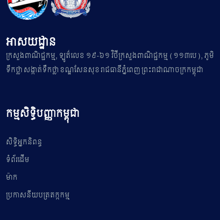
អាសយដ្ឋាន
ក្រសួងពាណិជ្ជកម្ម, ឡូត៌លេខ ១៩-៦១ វិថីក្រសួងពាណិជ្ជកម្ម (១១៣បេ), ភូមិ
ទឹកថ្លា សង្កាត់ទឹកថ្លា ខណ្ឌសែនសុខ រាជធានីភ្នំពេញ ព្រះរាជាណាចក្រកម្ពុជា
កម្មសិទ្ធិបញ្ញាកម្ពុជា
សិទ្ធិអ្នកនិពន្ធ
ទំព័រដើម
ម៉ាក
ប្រកាសនីយបត្រតក្កកម្ម