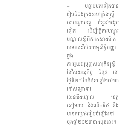
– បន្ទាប់មកទៀតបាន
រៀបចំចងក្រងសហគ្រិនស្ត្រី
នៅបណ្តាខេត្ត ចំនួន២៨​រូប
ទៀត ដើម្បីធ្វើការបណ្តុះ
បណ្តាលស្តីពីការកសាងម៉ាក
តាមរយៈវិស័យកម្មសិទ្ធិបញ្ញា
ក្នុង
ការជួយជម្រុញសហគ្រិនស្រ្តី
នៃវិស័យធរុកិច្ច ចំនួន នៅ
ថ្ងៃទី២៨ ខែមិថុនា ឆ្នាំ២០២៣
នៅសណ្ឋាគារ
លែនឌីងហ្គោល ខេត្ត
សៀមរាប និងលើកទី៤ នឹង
មានគម្រោងរៀបចំឡើងនៅ
ចុងឆ្នាំ២០២៣ខាងមុខនេះ។