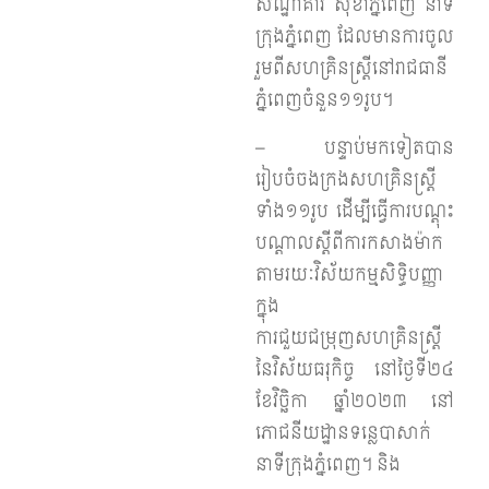
សណ្ឋាគារ សុខាភ្នំពេញ នាទី
ក្រុងភ្នំពេញ ដែលមានការចូល
រួមពីសហគ្រិនស្ត្រីនៅរាជធានី
ភ្នំពេញចំនួន១១​រូប។
– បន្ទាប់មកទៀតបាន
រៀបចំចងក្រងសហគ្រិនស្ត្រី
ទាំង១១រូប ដើម្បីធ្វើការបណ្តុះ
បណ្តាលស្តីពីការកសាងម៉ាក
តាមរយៈវិស័យកម្មសិទ្ធិបញ្ញា
ក្នុង
ការជួយជម្រុញសហគ្រិនស្រ្តី
នៃវិស័យធរុកិច្ច នៅថ្ងៃទី២៤
ខែវិច្ឆិកា ឆ្នាំ២០២៣ នៅ
ភោជនីយដ្ឋានទន្លេបាសាក់
នាទីក្រុងភ្នំពេញ។ និង