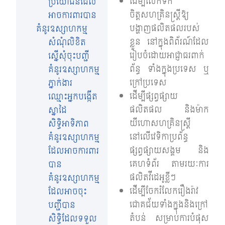
ដើម្បីលើកទឹក
ប្រយោជន៍ដែល​
ចិត្តសហគ្រិនស្ត្រីឱ្យ
អាចការពារបាន
បង្ហាញផលិតផលរបស់
គំនូរឧស្សាហកម្ម
ខ្លួន នៅក្នុងពិព័រណ៍ដែល
សំណុំលិខិត
រៀបចំដោយអាជ្ញាធរពាក់
ស្នើសុំចុះបញ្ជី
ព័ន្ធ ទាំងក្នុងប្រទេស ឬ
គំនូរឧស្សាហកម្ម
ក្រៅប្រទេស
ភ្នាក់ងារ
ដើម្បីផ្សព្វផ្សាយ
ឈ្មោះអ្នកបង្កើត
ផលិតផល និងម៉ាក
ស្នាដៃ
យីហោសហគ្រិនស្ត្រី
សិទ្ធិអាទិភាព
នៅលើវេទិកាប្រព័ន្ធ
គំនូរឧស្សាហកម្ម
ផ្សព្វផ្សាយសង្គម និង
ដែលអាចការពារ
គេហទំព័រ តាមរយៈការ
បាន
ផលិតវីដេអូខ្លីៗ
គំនូរឧស្សាហកម្ម
ដើម្បីចែករំលែករឿងរ៉ាវ
ដែលអាចចុះ
ជោគជ័យទាំងក្នុងនិងក្រៅ
បញ្ជីបាន
តំបន់ សម្រាប់ការបំផុស
សិទ្ធិដែលទទួល