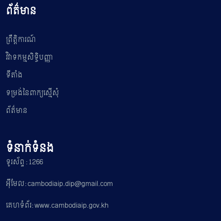
ព័ត៌មាន
ព្រឹត្តិការណ៍
វិវាទកម្មសិទ្ធិបញ្ញា
ទីតាំង
ទម្រង់នៃពាក្យស្មើសុំ
ព័ត៌មាន
ទំនាក់ទំនង
ទូរស័ព្ទ : 1266
អ៊ីមែល: cambodiaip.dip@gmail.com
គេហទំព័រ: www.cambodiaip.gov.kh