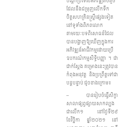
បណ្តាប្រទេសអភិវឌ្ឍតិចតួច
ដែលនឹងជម្រុញលើកទឹក
ចិត្តសហគ្រិនស្ត្រីផ្សេងទៀត
នៅទូទាំងពិភពលោក
តាមរយៈបទពិសោធន៍ដែល
បានបង្ហាញឱ្យឃើញក្នុងការ
អភិវឌ្ឍន៍អាជីវកម្មដោយប្រើ
ឧបករណ៍កម្មសិទ្ធិបញ្ញា ។ ជា
ជាក់ស្តែង គម្រោងនេះត្រូវបាន
កំពុងអនុវត្ត និងប្រព្រឹត្តទៅជា
បន្តបន្ទាប់ ដូចខាងក្រោម៖
– បានរៀបចំធ្វើសិក្ខា
សាលាផ្សព្វផ្សាយសាកល្បង
ជាលើក១ នៅថ្ងៃទី២៩
ខែវិច្ឆិកា ឆ្នាំ២០២១ នៅ