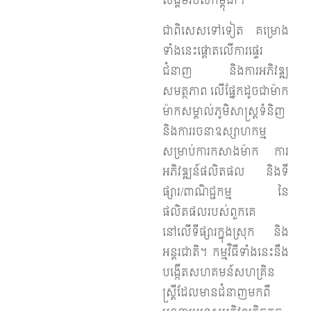
សង្គមរបស់កម្ពុជា។
ជាពិសេសទៅទៀត គម្រោង
ទាំងនេះផ្តោតលើការផ្ទេរ
ជំនាញ និងការអភិវឌ្ឍ
សមត្ថភាព លើផ្នែកដូចជាម៉ាក
ម៉ាកសម្គាល់ភូមិសាស្រ្តទំនិញ
និងការរចនាឧស្សាហកម្ម
សម្រាប់ការកសាងម៉ាក ការ
អភិវឌ្ឍន៍ផលិតផល និងទី
ផ្សារ/ពាណិជ្ជកម្ម នៃ
ផលិតផលរបស់ពួកគេ
នៅលើទីផ្សារក្នុងស្រុក និង
អន្តរជាតិ។ កម្មវិធីទាំងនេះនឹង
បង្កើតសហគមន៍សហគ្រិន
ស្ត្រីដែលមានជំនាញមកពី