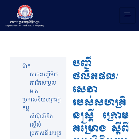
បញ្ជី
ម៉ាក
ផលិតផល/
ការចុះបញ្ជីម៉ាក
ការកែសម្រួល
សេវា
ម៉ាក
របស់សហគ្រិ
ប្រកាសនីយបត្រតក្ក
កម្ម
នស្តី្រ ក្រោម
សំណុំលិខិត
ស្នើសុំ
គម្រោង ស្ដីពី
ប្រកាសនីយបត្រ