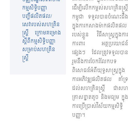
កម្មសិទ្ធិបញ្ញា
ដើម្បីលើកកម្ពស់សហគ្រិនស្រ្តី
បញ្ជីផលិតផល/
កម្ពុជា ទទួលបានចំណេះដឹង
សេវារបស់សហគ្រិន
ក្នុងការកសាងម៉ាកផលិតផល
ស្តី្រ ក្រោមគម្រោង
របស់ខ្លួន វិធីសាស្រ្តក្នុងការ
ស្ដីពីកម្មសិទ្ធិបញ្ញា
ការពារ អត្ថប្រយោជន៍
សម្រាប់សហគ្រិន
ផ្សេងៗ ដែលត្រូវទទួលបាន
ស្ត្រី
រួមនឹងការចែករំលែកបទ
ពិសោធន៍អំពីយុទ្ធសាស្រ្តក្នុង
ការអភិវឌ្ឍផលិតផល គាំទ្រ
ដល់សហគ្រិនស្ត្រី ជាសហ
គ្រាសខ្នាតតូច និងមធ្យម ក្នុង
ការប្រើប្រាស់វិស័យកម្មសិទ្ធិ
បញ្ញា។