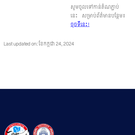
សូមចូលទៅកាន់តំណភ្ជាប់
នេះ សម្រាប់ព័ត៌មានបន្ថែម៖
ចុចទីនេះ!
Last updated on: ខែ​កក្កដា 24, 2024