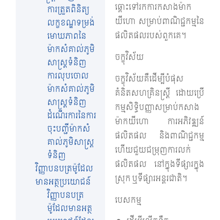
ឆ្ពោះទៅរកការកសាងម៉ាក
ការត្រួតពិនិត្យ
យីហោ សម្រាប់ពាណិជ្ជកម្មនៃ
លក្ខខណ្ឌទម្រង់
ផលិតផលរបស់ពួកគេ។
មោឃភាពនៃ
ម៉ាកសំគាល់ភូមិ
ចក្ខុវិស័យ
សាស្រ្តទំនិញ
ការលុបចោល
ចក្ខុវិស័យគឺដើម្បីបំផុស
ម៉ាកសំគាល់ភូមិ
គំនិតសហគ្រិនស្ត្រី ដោយប្រើ
សាស្រ្តទំនិញ
កម្មសិទ្ធិបញ្ញាសម្រាប់កសាង
ដំណើរការនៃការ
ម៉ាកយីហោ ការអភិវឌ្ឍន៍
ចុះបញ្ជីម៉ាកសំ
ផលិតផល និងពាណិជ្ជកម្ម
គាល់ភូមិសាស្រ្ត
ហើយជួយជម្រុញការលក់
ទំនិញ
ផលិតផល នៅក្នុងទីផ្សារក្នុង
វិញ្ញាបនបត្រម៉ូដែល
ស្រុក ឬទីផ្សារអន្តរជាតិ។
មានអត្ថប្រយោជន៍
វិញ្ញាបនបត្រ
បេសកម្ម
ម៉ូដែលមានអត្ថ