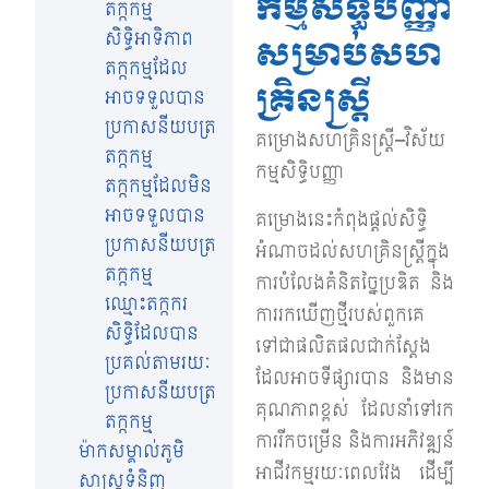
កម្មសិទ្ធិបញ្ញា
តក្កកម្ម
សិទ្ធិអាទិភាព
សម្រាប់សហ
តក្កកម្មដែល
គ្រិនស្ត្រី
អាចទទួលបាន
ប្រកាសនីយបត្រ​
គម្រោងសហគ្រិនស្ត្រី
–
វិស័យ
តក្កកម្ម
កម្មសិទ្ធិបញ្ញា
តក្កកម្មដែលមិន
អាចទទួលបាន
គម្រោងនេះកំពុងផ្តល់សិទ្ធិ
ប្រកាសនីយបត្រ​
អំណាចដល់សហគ្រិនស្ត្រីក្នុង
តក្កកម្ម
ការបំលែងគំនិតច្នៃប្រឌិត និង
ឈ្មោះតក្កករ
ការរកឃើញថ្មីរបស់ពួកគេ
សិទ្ធិដែលបាន
ទៅជាផលិតផលជាក់ស្តែង
ប្រគល់តាមរយៈ
ដែលអាចទីផ្សារបាន និងមាន
ប្រកាសនីយបត្រ​
គុណភាពខ្ពស់ ដែលនាំទៅរក
តក្ក​កម្ម
ការរីកចម្រើន និងការអភិវឌ្ឍន៍
ម៉ាកសម្គាល់ភូមិ
អាជីវកម្មរយៈពេលវែង ដើម្បី
សាស្រ្តទំនិញ