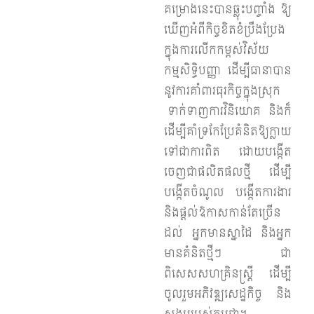
គម្រោងនេះបានឆ្លុះបញ្ចាំង ឱ្យ
ឃើញអំពីកិច្ចខិតខំប្រឹងប្រែង​
ក្នុងការលើកកម្ពស់វិស័យ
កម្មសិទ្ធិបញ្ញា ដើម្បីធានាបាន
នូវការគាំពារ​ធុរកិច្ច​ក្នុង​ស្រុក​
ទាក់ទាញការវិនិយោគ និងក៏
ដើម្បីគាំទ្រកែប្រែគំនិតឱ្យក្លាយ​
ទៅជា​ការពិត ដោយ​បង្កើត
ចេញជាផលិតផលថ្មី ដើម្បី
បង្កើតចំណូល បង្កើតការងារ
និងផ្តល់ឱកាស​កាន់តែច្រើន
ដល់ អ្នកមានស្នាដៃ និងអ្នក
មានគំនិតថ្មីៗ ជា
ពិសេសសហគ្រិនស្រ្តី ដើម្បី
ចូលរួមអភិវឌ្ឍសេដ្ឋកិច្ច និង