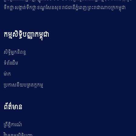
ទឹកថ្លា សង្កាត់ទឹកថ្លា ខណ្ឌសែនសុខ រាជធានីភ្នំពេញ ព្រះរាជាណាចក្រកម្ពុជា
កម្មសិទ្ធិបញ្ញាកម្ពុជា
សិទ្ធិអ្នកនិពន្ធ
ទំព័រដើម
ម៉ាក
ប្រកាសនីយបត្រតក្កកម្ម
ព័ត៌មាន
ព្រឹត្តិការណ៍
វិវាទកម្មសិទ្ធិបញ្ញា