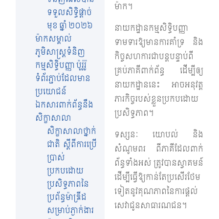
ម៉ាក។
ទទួលសិទ្ធិផ្តាច់
មុខ ឆ្នាំ ២០២៦
នាយកដ្ឋានកម្មសិទ្ធិបញ្ញា
ម៉ាកសម្គាល់
ទាមទារឱ្យមានការគាំទ្រ និង
ភូមិសាស្ត្រទំនិញ
កិច្ចសហការជាបន្តបន្ទាប់ពី
កម្មសិទ្ធិបញ្ញា ប៉ូរ៉ូរ៉ូ
គ្រប់ភាគីពាក់ព័ន្ធ ដើម្បីឲ្យ
ទំព័រភ្ជាប់ដែលមាន
នាយកដ្ឋាននេះ អាចអនុវត្ត
ប្រយោជន៍
ភារកិច្ចរបស់ខ្លួនប្រកបដោយ
ឯកសារពាក់ព័ន្ធនឹង
ប្រសិទ្ធភាព។
សិក្ខាសាលា
សិក្ខាសាលាថ្នាក់
ទស្សនៈ យោបល់ និង
ជាតិ ស្តីពីការប្រើ
សំណូមពរ ពីភាគីដែលពាក់
ប្រាស់
ព័ន្ធទាំងអស់ ត្រូវបានស្វាគមន៍
ប្រកបដោយ
ដើម្បី​ធ្វើឱ្យ​កាន់តែ​ប្រសើរ​ថែម
ប្រសិទ្ធភាពនៃ
ទៀតនូវគុណភាពនៃការផ្តល់
ប្រព័ន្ធម៉ាឌ្រីដ
សេវាជូនសាធារណជន។
សម្រាប់ភ្ងាក់ងារ