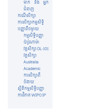
ម៉ាក និង អ្នក
ជំនាញ
ករណីសិក្សា
ការសិក្សាកម្មសិទ្ធិ
បញ្ញាពីចម្ងាយ
កម្មសិទ្ធិបញ្ញា
ប៉ារ៉ូណាម៉ា
វគ្គសិក្សា DL-101
វគ្គសិក្សា
Australia
Academic
ការសិក្សាពី
ចំងាយ
ស្ថិតិកម្មសិទ្ធិបញ្ញា
ការវិភាគ WIPO IP