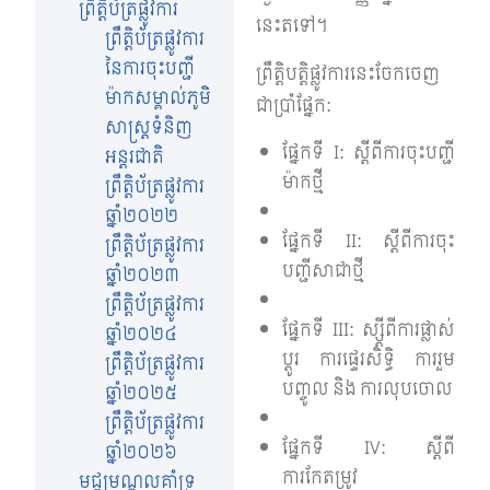
ព្រឹត្តិប័ត្រផ្លូវការ
នេះតទៅ។
ព្រឹត្តិប័ត្រផ្លូវការ​
នៃការចុះបញ្ជី
ព្រឹត្តិបត្តិផ្លូវការនេះចែកចេញ
ម៉ាកសម្គាល់ភូមិ
ជាប្រាំផ្នែក:
សាស្រ្តទំនិញ
ផ្នែកទី I: ស្តីពីការចុះបញ្ជី
អន្តរជាតិ
ម៉ាកថ្មី
ព្រឹត្តិប័ត្រផ្លូវការ
ឆ្នាំ២០២២
ផ្នែកទី II: ស្តីពីការចុះ
ព្រឹត្តិប័ត្រផ្លូវការ
បញ្ជីសាជាថ្មី
ឆ្នាំ២០២៣
ព្រឹត្តិប័ត្រផ្លូវការ
ផ្នែកទី III: ស្ស្តីពីការផ្លាស់
ឆ្នាំ២០២៤
ប្តូរ ការផ្ទេរសិទ្ធិ ការរួម
ព្រឹត្តិប័ត្រផ្លូវការ
បញ្ចូល និង ការលុបចោល
ឆ្នាំ២០២៥
ព្រឹត្តិប័ត្រផ្លូវការ
ផ្នែកទី IV: ស្តីពី
ឆ្នាំ២០២៦
ការកែតម្រូវ
មជ្ឍមណ្ឌលគាំទ្រ