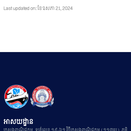
Last updated on: ខែ​ឧសភា 21, 2024
អាសយដ្ឋាន
ក្រសួងពាណិជ្ជកម្ម, ឡូត៌លេខ ១៩-៦១ វិថីក្រសួងពាណិជ្ជកម្ម (១១៣បេ), ភូមិ