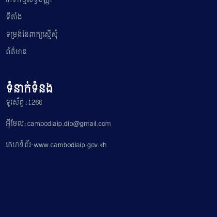
ទីតាំង
ទម្រង់នៃពាក្យស្មើសុំ
ព័ត៌មាន
ទំនាក់ទំនង
ទូរស័ព្ទ : 1266
អ៊ីមែល: cambodiaip.dip@gmail.com
គេហទំព័រ: www.cambodiaip.gov.kh