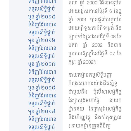
ទំនិញដែលបាន
តុលា ឆ្នាំ 2000 ដែលអនុម័ត
ទទួលសិទ្ធិផ្តាច់
ដោយរដ្ឋសភានៅថ្ងៃទី 6 ខែធ្នូ
មុខ ឆ្នាំ ២០១៥
ឆ្នាំ 2001 បានផ្តល់សច្ចាប័ន
ទំនិញដែលបាន
ដោយព្រឹទ្ធសភាអំពីទម្រង់ និង
ទទួលសិទ្ធិផ្តាច់
ច្បាប់ទាំងស្រុងនៅថ្ងៃទី 08 ខែ
មុខ ឆ្នាំ ២០១៦
មករា ឆ្នាំ 2002 និងបាន
ទំនិញដែលបាន
ប្រកាសឱ្យប្រើនៅថ្ងៃទី 07 ខែ
ទទួលសិទ្ធិផ្តាច់
កុម្ភៈ ឆ្នាំ 2002។
មុខ ឆ្នាំ ២០១៧
ទំនិញដែលបាន
នាយកដ្ឋានកម្មសិទ្ធិបញ្ញា
ទទួលសិទ្ធិផ្តាច់
កំពុងសហការយ៉ាងជិតស្និទ្ធ
មុខ ឆ្នាំ ២០១៨
ជាមួយនឹង ប៉ូលីសសេដ្ឋកិច្ច
ទំនិញដែលបាន
នៃក្រសួងមហាផ្ទៃ នាយក
ទទួលសិទ្ធិផ្តាច់
ដ្ឋានគយ នៃក្រសួងសេដ្ឋកិច្ច
មុខ ឆ្នាំ ២០១៩
និងហិរញ្ញវត្ថុ និងកាំកុងត្រូល
ទំនិញដែលបាន
(នាយកដ្ឋានត្រួតពិនិត្យ
ទទួលសិទ្ធិផ្តាច់