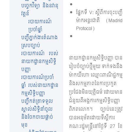
បច្ចេកវិទ្យា និងនវានុ
ផ្នែកទី V: ស្តីពីការចុះបញ្ជី
វត្តន៍
ម៉ាកអន្តរជាតិ (Madrid
របាយការណ៍
Protocol)
ប្រចាំឆ្នាំ
បញ្ជីភ្នាក់ងារតំណាង
ស្របច្បាប់
របាយការណ៍ របស់
នាយកដ្ឋានកម្មសិទ្ធិបញ្ញា បាន
នាយកដ្ឋានកម្មសិទ្ធិ
រៀបចំច្បាប់ថ្មីមួយ ទាក់ទងនឹង
បញ្ញា
ម៉ាកយីហោ ឈ្មោះពាណិជ្ជកម្ម
របាយការណ៍ប្រចាំ
និងសកម្មភាពនៃការប្រកួត
ឆ្នាំ របស់នាយកដ្ឋាន
ប្រជែងមិនយុត្តិធម៌ ដោយមាន
កម្មសិទ្ធិបញ្ញា
ជំនួយពីអង្គការកម្មសិទ្ធិបញ្ញា
បញ្ជីកត់ត្រាទទួល
ស្គាល់សិទ្ធិនាំចូល
ពិភពលោក។ ច្បាប់នេះត្រូវ
និងចែកចាយផ្តាច់
បានអនុម័តដោយទីស្តីការ
មុខ
គណៈរដ្ឋមន្ត្រីនៅថ្ងៃទី 27 ខែ