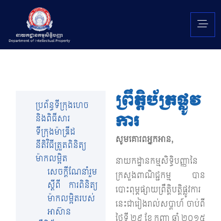
ព្រឹត្តិប័ត្រផ្លូវ
ប្រព័ន្ធទីក្រុងហេច
ការ
និងពិធីសារ
ទីក្រុងម៉ាឌ្រីដ
សូមគោរពអ្នកអាន,
នីតិវិធីត្រួតពិនិត្យ
ម៉ាកលម្អិត
នាយកដ្ឋានកម្មសិទ្ធិបញ្ញានៃ
សេចក្តីណែនាំរួម
ក្រសួងពាណិជ្ជកម្ម បាន
ស្តីពី ការពិនិត្យ
បោះពុម្ពផ្សាយព្រឹត្តិបត្តិផ្លូវការ
ម៉ាកលម្អិតរបស់
នេះជារៀងរាល់សប្តាហ៍ ចាប់ពី
អាស៊ាន
ថ្ងៃទី ២៩ ខែ កញ្ញា ឆ្នាំ ២០១៥​