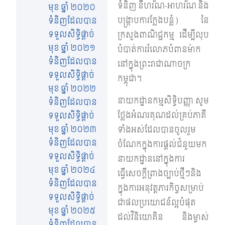
ទំនិញ នីហរ័ណ-អាហរ័ណ និង
មុខ ឆ្នាំ ២០២០
បង្រ្កាបការក្លែងបន្លំ) នៃ
ទំនិញដែលបាន
ទទួលសិទ្ធិផ្តាច់
ក្រសួងពាណិជ្ជកម្ម ដើម្បីលុប
មុខ ឆ្នាំ ២០២១
បំបាត់ការរំលោភបំពានម៉ាក
ទំនិញដែលបាន
នៅក្នុងព្រះរាជាណាចក្រ
ទទួលសិទ្ធិផ្តាច់
កម្ពុជា។
មុខ ឆ្នាំ ២០២២
នាយកដ្ឋានកម្មសិទ្ធិបញ្ញា សូម
ទំនិញដែលបាន
ថ្លែងអំណរគុណដល់គ្រប់ភាគី
ទទួលសិទ្ធិផ្តាច់
មុខ ឆ្នាំ ២០២៣
ទាំងអស់ដែលបានចូលរួម
ទំនិញដែលបាន
ចំណែកក្នុងការផ្តល់ជំនួយមក
ទទួលសិទ្ធិផ្តាច់
នាយកដ្ឋាននៅក្នុង​ការ
មុខ ឆ្នាំ ២០២៤
ធ្វើសេចក្តីព្រាងច្បាប់ថ្មីៗនិង​
ទំនិញដែលបាន
ក្នុងការអនុវត្តភារកិច្ចសម្រាប់
ទទួលសិទ្ធិផ្តាច់
ជាផលប្រយោជន៍ល្អបំផុត
មុខ ឆ្នាំ ២០២៥
ដល់វិនិយោគិន និងម្ចាស់​
ទំនិញដែលបាន