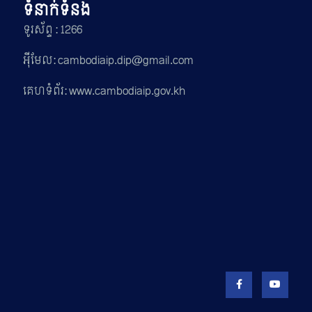
ទំនាក់ទំនង
ទូរស័ព្ទ : 1266
អ៊ីមែល: cambodiaip.dip@gmail.com
គេហទំព័រ: www.cambodiaip.gov.kh