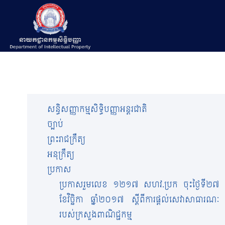
សន្ធិសញ្ញាកម្មសិទ្ធិបញ្ញាអន្តរជាតិ
ច្បាប់
ព្រះរាជក្រឹត្យ
អនុក្រឹត្យ
ប្រកាស
ប្រកាសរួមលេខ ១២១៧ សហវ.ប្រក ចុះថ្ងៃទី២៧
ខែវិច្ឆិកា ឆ្នាំ២០១៧ ស្តីពីការផ្តល់សេវាសាធារណៈ
របស់ក្រសួងពាណិជ្ជកម្ម