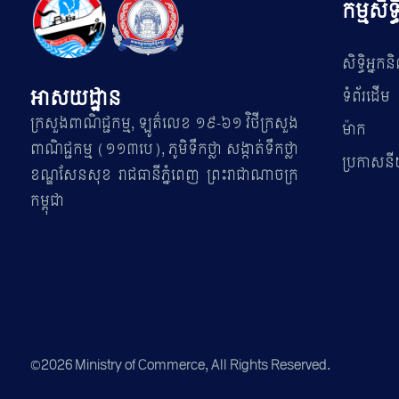
កម្មសិទ្
សិទ្ធិអ្នកនិ
អាសយដ្ឋាន
ទំព័រដើម
ក្រសួងពាណិជ្ជកម្ម, ឡូត៌លេខ ១៩-៦១ វិថីក្រសួង
ម៉ាក
ពាណិជ្ជកម្ម (១១៣បេ), ភូមិទឹកថ្លា សង្កាត់ទឹកថ្លា
ប្រកាសនីយ
ខណ្ឌសែនសុខ រាជធានីភ្នំពេញ ព្រះរាជាណាចក្រ
កម្ពុជា
©2026 Ministry of Commerce, All Rights Reserved.