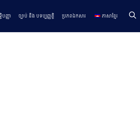
ធិបញ្ញា
ច្បាប់ និង បទប្បញ្ញត្តិ
ប្រភពឯកសារ
ភាសាខ្មែរ
តីពីសិទ្ធិទទួលផលពីធនធានសេនេទិក និងការបែងចែកផលប្រយោជន៏ពី
សញ្ញាសហប្រជាជាតិស្តីពីជីវៈចម្រុះ