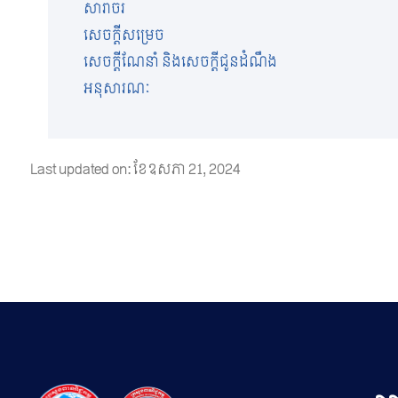
សារាចរ
សេចក្តីសម្រេច
សេចក្តីណែនាំ និងសេចក្តីជូនដំណឹង
អនុសារណៈ
Last updated on: ខែ​ឧសភា 21, 2024