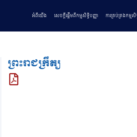
អំពីយើង
សេចក្តីផ្តើមពីកម្មសិទ្ធិបញ្ញា
ការគ្រប់គ្រងកម្មសិទ្
ព្រះរាជក្រឹត្យ
ច្បាប់ស្តីពី ការអនុម័តយល់ព្រមលើពិធីសារណាហ្គូយ៉ា ស្
ការប្រើប្រាស់ធនធានសេនេទិកដោយស្មើភាព និងសមធម៌ នៃអនុ