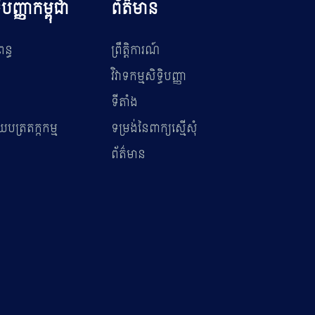
ធិបញ្ញាកម្ពុជា
ព័ត៌មាន
ពន្ធ
ព្រឹត្តិការណ៍
វិវាទកម្មសិទ្ធិបញ្ញា
ទីតាំង
បត្រតក្កកម្ម
ទម្រង់នៃពាក្យស្មើសុំ
ព័ត៌មាន