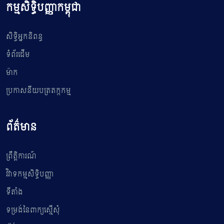
កម្មសិទ្ធិបញ្ញាកម្ពុជា
សិទ្ធិអ្នកនិពន្ធ
ទំព័រដើម
ម៉ាក
ប្រកាសនីយបត្រតក្កកម្ម
ព័ត៌មាន
ព្រឹត្តិការណ៍
វិវាទកម្មសិទ្ធិបញ្ញា
ទីតាំង
ទម្រង់នៃពាក្យស្មើសុំ