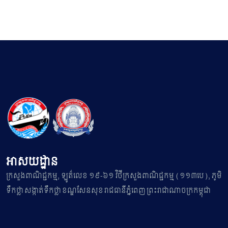
អាសយដ្ឋាន
ក្រសួងពាណិជ្ជកម្ម, ឡូត៌លេខ ១៩-៦១ វិថីក្រសួងពាណិជ្ជកម្ម (១១៣បេ), ភូមិ
ទឹកថ្លា សង្កាត់ទឹកថ្លា ខណ្ឌសែនសុខ រាជធានីភ្នំពេញ ព្រះរាជាណាចក្រកម្ពុជា