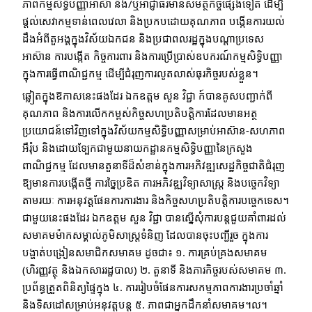
ភាពកម្មសិទ្ធិបញ្ញាអាស៊ា និង/ឬអាជ្ញាធរមានសមត្ថកិច្ចផ្សេងទៀត ដើម្បី
ផ្តល់សេវាកម្មទាន់ពេលវេលា និងប្រកបដោយគុណភាព បង្កើនការយល់
ដឹងអំពីតួអង្គក្នុងវិស័យឯកជន និងប្រជាពលរដ្ឋក្នុងបណ្តាប្រទេស
អាស៊ាន ការបង្កើត កិច្ចការពារ និងការប្រើប្រាស់ឧបករណ៍កម្មសិទ្ធិបញ្ញា
ក្នុងការធ្វើពាណិជ្ជកម្ម ដើម្បីជំរុញការលូតលាស់ធុរកិច្ចរបស់ខ្លួន។
ឆ្លៀតក្នុងឱកាសនេះផងដែរ ឯកឧត្តម សួន វិជ្ជា ក៍បានគូសបញ្ជាក់ពី
គុណភាព និងការលើកកម្ពស់កិច្ចសហប្រតិបត្តិការដែលមានអត្ថ
ប្រយោជន៍ទៅវិញទៅក្នុងវិស័យកម្មសិទ្ធិបញ្ញាសម្រាប់អាស៊ាន-សហភាព
អឺរ៉ុប និងដោយទ្បែកជាមួយនាយកដ្ឋានកម្មសិទ្ធិបញ្ញានៃក្រសួង
ពាណិជ្ជកម្ម ដែលមានតួនាទីដ៏សំខាន់ក្នុងការអភិវឌ្ឍសេដ្ឋកិច្ចជាតិជំរុញ
ឱ្យមានការបង្កើតថ្មី ការច្នៃប្រឌិត ការអភិវឌ្ឍវិទ្យាសាស្ត្រ និងបច្ចេកវិទ្យា
តាមរយៈ ការអនុវត្តផែនការការងារ និងកិច្ចសហប្រតិបត្តិការបច្ចេកទេស។
ជាមួយនេះផងដែរ ឯកឧត្តម សួន វិជ្ជា បានស្នើសុំការបន្តជួយគាំពារដល់
សមាគមម៉ាកសម្គាល់ភូមិសាស្រ្តទំនិញ ដែលបានចុះបញ្ជីរួច ក្នុងការ
បង្ហាត់បង្រៀនសមាជិកសមាគម ដូចជា៖ ១. ការគ្រប់គ្រងសមាគម
(ហិរញ្ញវត្ថុ និងឯកសាររដ្ឋបាល) ២. តួនាទី និងភារកិច្ចរបស់សមាគម ៣.
ប្រព័ន្ធត្រួតពិនិត្យផ្ទៃក្នុង ៤. ការរៀបចំផែនការសកម្មភាពការងារប្រចាំឆ្នាំ
និងទិសដៅសម្រាប់អនុវត្តបន្ត ៥. ភាពជាអ្នកដឹកនាំសមាគម។ល។