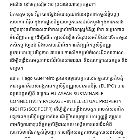
អាស៊ាន នៅខេត្តសៀម រាប ព្រះរាជាណាចក្រកម្ពជា។
ឯកឧត្តម សួន វិជ្ជា បានថ្លែងអំណរគុណដល់អង្គភាពកម្មសិទ្ធិបញ្ញា
សហភាពអឺរ៉ុប ក្នុងការផ្តល់ជំនួយបច្ចេកទេសដល់កម្ពុជាក្នុងការកសាង
កេរ្តិ៍ឈ្មោះផលិតផលជាម៉ាកសម្គាល់ភូមិសាស្រ្តទំនិញ ម៉ាក សមូហភាព
ម៉ាកវិញ្ញាតកម្ម ដើម្បីលើកកម្ពស់ជំនឿទុកចិត្តរបស់អតិថិជន លើកកម្ពស់
កសិកម្ម វប្បធម៌ និងទេសចរណ៍និងការអភិវឌ្ឍន៍កម្មសិទ្ធិបញ្ញា
ប្រកបដោយប្រសិទ្ធភាព តាមរយៈការលើកកម្ពស់ចំណេះដឹងសាធារណៈ
ដើម្បីពង្រឹងសមត្ថភាពដល់វិស័យសាធារណៈ និងសហគ្រាសធុនតូច និង
មធ្យម។
លោក Tiago Guerreiro ប្រធានទទួលបន្ទុកសេវាកម្មសហប្រតិបត្តិ
ការអន្តរជាតិរបស់អង្គភាពកម្មសិទ្ធិបញ្ញាសហភាពអឺរ៉ុប (EUIPO) បាន
ជម្រាបជូនស្តីពី គម្រោង EU-ASEAN SUSTAINABLE
CONNECTIVITY PACKAGE –INTELLECTUAL PROPERTY
RIGHTS (SCOPE IPR) ដើម្បីធ្វើការពង្រឹងសមត្ថភាពរបស់សមាជិក
អង្គភាពកម្មសិទ្ធិបញ្ញាអាស៊ាន ដើម្បីកែលម្អច្បាប់ បទប្បញ្ញត្តិ ឱ្យស្រប
តាមកិច្ចការពារប្រព័ន្ធកម្មសិទ្ធិជាសកល បង្កើនការយល់ដឹងអំពី
សារៈសំខាន់នៃកម្មសិទ្ធិបញ្ញា ការបង្កើនសមត្ថភាពបច្ចេកទេសដល់អង្គ