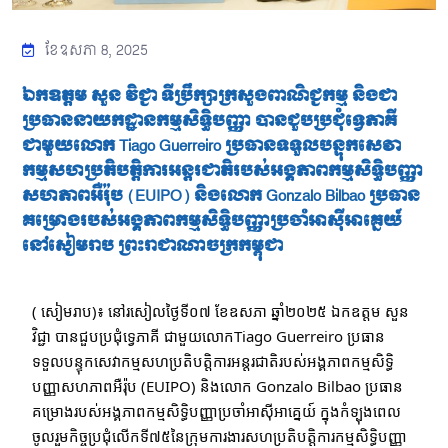
ខែ​ឧសភា 8, 2025
ឯកឧត្តម សួន វិជ្ជា ទីប្រឹក្សាក្រសួងពាណិជ្ជកម្ម និងជា
ប្រធាននាយកដ្ឋានកម្មសិទ្ធិបញ្ញា បានជួបប្រជុំទ្វេភាគី
ជាមួយលោក Tiago Guerreiro ប្រធានទទួលបន្ទុកសេវា
កម្មសហប្រតិបត្តិការអន្តរជាតិរបស់អង្គភាពកម្មសិទ្ធិបញ្ញា
សហភាពអឺរ៉ុប (EUIPO) និងលោក Gonzalo Bilbao ប្រធាន
គម្រោងរបស់អង្គភាពកម្មសិទ្ធិបញ្ញាប្រចាំអាស៊ីអាគ្នេយ៍​
នៅសៀម​រាប ព្រះរាជាណាចក្រកម្ពុជា
( សៀមរាប)៖ នៅរសៀលថ្ងៃទី០៧ ខែឧសភា ឆ្នាំ២០២៥ ឯកឧត្តម សួន
វិជ្ជា បានជួបប្រជុំទ្វេភាគី ជាមួយលោកTiago Guerreiro ប្រធាន
ទទួលបន្ទុកសេវាកម្មសហប្រតិបត្តិការអន្តរជាតិរបស់អង្គភាពកម្មសិទ្ធិ
បញ្ញាសហភាពអឺរ៉ុប (EUIPO) និងលោក Gonzalo Bilbao ប្រធាន
គម្រោងរបស់អង្គភាពកម្មសិទ្ធិបញ្ញាប្រចាំអាស៊ីអាគ្នេយ៍ ក្នុងកំទ្បុងពេល
ចូលរួមកិច្ចប្រជុំលើកទី៧៥នៃក្រុមការងារសហប្រតិបត្តិការកម្មសិទ្ធិបញ្ញា