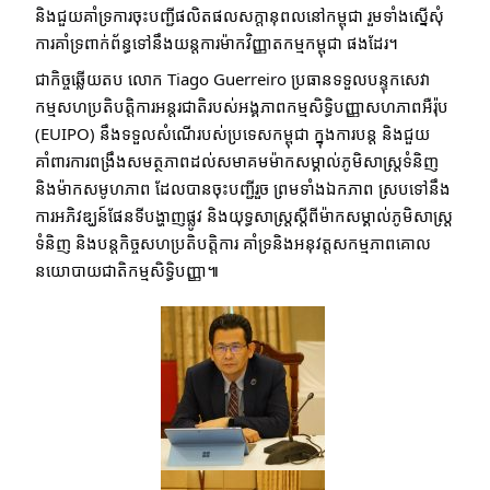
និងជួយគាំទ្រការចុះបញ្ជីផលិតផលសក្តានុពលនៅកម្ពុជា រួមទាំងស្នើសុំ
ការគាំទ្រពាក់ព័ន្ធទៅនឹងយន្តការម៉ាកវិញ្ញាតកម្មកម្ពុជា ផងដែរ។
ជាកិច្ចឆ្លើយតប លោក Tiago Guerreiro ប្រធានទទួលបន្ទុកសេវា
កម្មសហប្រតិបត្តិការអន្តរជាតិរបស់អង្គភាពកម្មសិទ្ធិបញ្ញាសហភាពអឺរ៉ុប
(EUIPO) នឹងទទួលសំណើរបស់ប្រទេសកម្ពុជា ក្នុងការបន្ត និងជួយ
គាំពារការពង្រឹងសមត្ថភាពដល់សមាគមម៉ាកសម្គាល់ភូមិសាស្រ្តទំនិញ
និងម៉ាកសមូហភាព ដែលបានចុះបញ្ជីរួច ព្រមទាំងឯកភាព ស្របទៅនឹង
ការអភិវឌ្ឃន៍ផែនទីបង្ហាញផ្លូវ និងយុទ្ធសាស្រ្តស្តីពីម៉ាកសម្គាល់ភូមិសាស្រ្ត
ទំនិញ និងបន្តកិច្ចសហប្រតិបត្តិការ គាំទ្រនិងអនុវត្តសកម្មភាពគោល
នយោបាយជាតិកម្មសិទ្ធិបញ្ញា៕