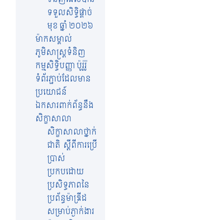
ទទួលសិទ្ធិផ្តាច់
មុខ ឆ្នាំ ២០២៦
ម៉ាកសម្គាល់
ភូមិសាស្ត្រទំនិញ
កម្មសិទ្ធិបញ្ញា ប៉ូរ៉ូរ៉ូ
ទំព័រភ្ជាប់ដែលមាន
ប្រយោជន៍
ឯកសារពាក់ព័ន្ធនឹង
សិក្ខាសាលា
សិក្ខាសាលាថ្នាក់
ជាតិ ស្តីពីការប្រើ
ប្រាស់
ប្រកបដោយ
ប្រសិទ្ធភាពនៃ
ប្រព័ន្ធម៉ាឌ្រីដ
សម្រាប់ភ្ងាក់ងារ