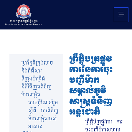
ព្រឹត្តិបត្រផ្លូវ
ប្រព័ន្ធទីក្រុងហេច
ការ​នៃការចុះ
និងពិធីសារ
បញ្ជីម៉ាក
ទីក្រុងម៉ាឌ្រីដ
នីតិវិធីត្រួតពិនិត្យ
សម្គាល់ភូមិ
ម៉ាកលម្អិត
សាស្រ្តទំនិញ
សេចក្តីណែនាំរួម
អន្តរជាតិ
ស្តីពី ការពិនិត្យ
ម៉ាកលម្អិតរបស់
ព្រឹត្តិប័ត្រផ្លូវការ ការ
អាស៊ាន
ចុះបញ្ជីម៉ាកសម្គាល់