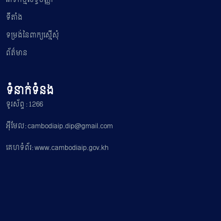
ទីតាំង
ទម្រង់នៃពាក្យស្មើសុំ
ព័ត៌មាន
ទំនាក់ទំនង
ទូរស័ព្ទ : 1266
អ៊ីមែល: cambodiaip.dip@gmail.com
គេហទំព័រ: www.cambodiaip.gov.kh