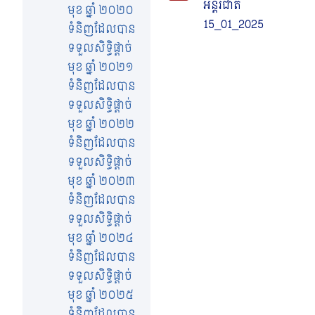
អន្តរជាតិ
មុខ ឆ្នាំ ២០២០
15_01_2025
ទំនិញដែលបាន
ទទួលសិទ្ធិផ្តាច់
មុខ ឆ្នាំ ២០២១
ទំនិញដែលបាន
ទទួលសិទ្ធិផ្តាច់
មុខ ឆ្នាំ ២០២២
ទំនិញដែលបាន
ទទួលសិទ្ធិផ្តាច់
មុខ ឆ្នាំ ២០២៣
ទំនិញដែលបាន
ទទួលសិទ្ធិផ្តាច់
មុខ ឆ្នាំ ២០២៤
ទំនិញដែលបាន
ទទួលសិទ្ធិផ្តាច់
មុខ ឆ្នាំ ២០២៥
ទំនិញដែលបាន