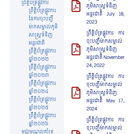
ព្រឹត្តិប័ត្រផ្លូវការ
ភូមិសាស្រ្តទំនិញ
ព្រឹត្តិប័ត្រផ្លូវការ​
អន្តរជាតិ July 18,
នៃការចុះបញ្ជី
2023
ម៉ាកសម្គាល់ភូមិ
ព្រឹត្តិប័ត្រផ្លូវការ ការ
សាស្រ្តទំនិញ
ចុះបញ្ជីម៉ាកសម្គាល់
អន្តរជាតិ
ភូមិសាស្រ្តទំនិញ
ព្រឹត្តិប័ត្រផ្លូវការ
អន្តរជាតិ November
ឆ្នាំ២០២២
24, 2022
ព្រឹត្តិប័ត្រផ្លូវការ
ឆ្នាំ២០២៣
ព្រឹត្តិប័ត្រផ្លូវការ ការ
ព្រឹត្តិប័ត្រផ្លូវការ
ចុះបញ្ជីម៉ាកសម្គាល់
ឆ្នាំ២០២៤
ភូមិសាស្រ្តទំនិញ
ព្រឹត្តិប័ត្រផ្លូវការ
អន្តរជាតិ May 17,
ឆ្នាំ២០២៥
2024
ព្រឹត្តិប័ត្រផ្លូវការ
ព្រឹត្តិប័ត្រផ្លូវការ ការ
ឆ្នាំ២០២៦
ចុះបញ្ជីម៉ាកសម្គាល់
មជ្ឍមណ្ឌលគាំទ្រ