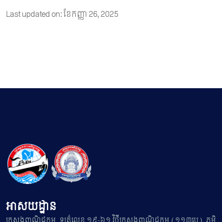
Last updated on: ខែ​កញ្ញា 26, 2025
អាសយដ្ឋាន
ក្រសួងពាណិជ្ជកម្ម, ឡូត៌លេខ ១៩-៦១ វិថីក្រសួងពាណិជ្ជកម្ម (១១៣បេ), ភូមិ