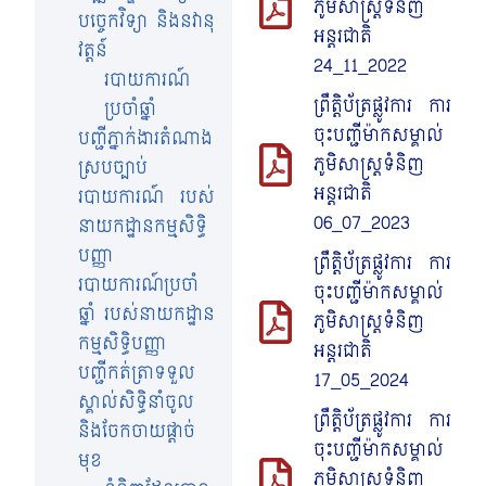
ភូមិសាស្រ្តទំនិញ
បច្ចេកវិទ្យា និងនវានុ
អន្តរជាតិ
វត្តន៍
24_11_2022
របាយការណ៍
ព្រឹត្តិប័ត្រផ្លូវការ ការ
ប្រចាំឆ្នាំ
ចុះបញ្ជីម៉ាកសម្គាល់
បញ្ជីភ្នាក់ងារតំណាង
ភូមិសាស្រ្តទំនិញ
ស្របច្បាប់
អន្តរជាតិ
របាយការណ៍ របស់
06_07_2023
នាយកដ្ឋានកម្មសិទ្ធិ
បញ្ញា
ព្រឹត្តិប័ត្រផ្លូវការ ការ
របាយការណ៍ប្រចាំ
ចុះបញ្ជីម៉ាកសម្គាល់
ឆ្នាំ របស់នាយកដ្ឋាន
ភូមិសាស្រ្តទំនិញ
កម្មសិទ្ធិបញ្ញា
អន្តរជាតិ
បញ្ជីកត់ត្រាទទួល
17_05_2024
ស្គាល់សិទ្ធិនាំចូល
ព្រឹត្តិប័ត្រផ្លូវការ ការ
និងចែកចាយផ្តាច់
ចុះបញ្ជីម៉ាកសម្គាល់
មុខ
ភូមិសាស្រ្តទំនិញ