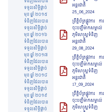
ទំនិញដែលបាន
អន្តរជាតិ
ទទួលសិទ្ធិផ្តាច់
25_06_2024
មុខ ឆ្នាំ ២០១៥
ទំនិញដែលបាន
ព្រឹត្តិប័ត្រផ្លូវការ ការ
ទទួលសិទ្ធិផ្តាច់
ចុះបញ្ជីម៉ាកសម្គាល់
មុខ ឆ្នាំ ២០១៦
ភូមិសាស្រ្តទំនិញ
ទំនិញដែលបាន
អន្តរជាតិ
ទទួលសិទ្ធិផ្តាច់
29_08_2024
មុខ ឆ្នាំ ២០១៧
ព្រឹត្តិប័ត្រផ្លូវការ ការ
ទំនិញដែលបាន
ចុះបញ្ជីម៉ាកសម្គាល់
ទទួលសិទ្ធិផ្តាច់
ភូមិសាស្រ្តទំនិញ
មុខ ឆ្នាំ ២០១៨
អន្តរជាតិ
ទំនិញដែលបាន
17_09_2024
ទទួលសិទ្ធិផ្តាច់
ព្រឹត្តិប័ត្រផ្លូវការ ការ
មុខ ឆ្នាំ ២០១៩
ចុះបញ្ជីម៉ាកសម្គាល់
ទំនិញដែលបាន
ភូមិសាស្រ្តទំនិញ
ទទួលសិទ្ធិផ្តាច់