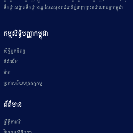
ទឹកថ្លា សង្កាត់ទឹកថ្លា ខណ្ឌសែនសុខ រាជធានីភ្នំពេញ ព្រះរាជាណាចក្រកម្ពុជា
កម្មសិទ្ធិបញ្ញាកម្ពុជា
សិទ្ធិអ្នកនិពន្ធ
ទំព័រដើម
ម៉ាក
ប្រកាសនីយបត្រតក្កកម្ម
ព័ត៌មាន
ព្រឹត្តិការណ៍
វិវាទកម្មសិទ្ធិបញ្ញា