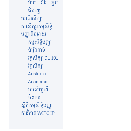
ម៉ាក និង អ្នក
ជំនាញ
ករណីសិក្សា
ការសិក្សាកម្មសិទ្ធិ
បញ្ញាពីចម្ងាយ
កម្មសិទ្ធិបញ្ញា
ប៉ារ៉ូណាម៉ា
វគ្គសិក្សា DL-101
វគ្គសិក្សា
Australia
Academic
ការសិក្សាពី
ចំងាយ
ស្ថិតិកម្មសិទ្ធិបញ្ញា
ការវិភាគ WIPO IP