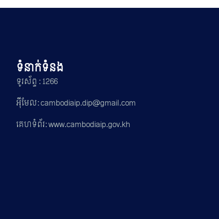
ទំនាក់ទំនង
ទូរស័ព្ទ : 1266
អ៊ីមែល: cambodiaip.dip@gmail.com
គេហទំព័រ: www.cambodiaip.gov.kh