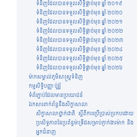
ទំនិញដែលបានទទួលសិទ្ធិផ្តាច់មុខ ឆ្នាំ ២០១៩
ទំនិញដែលបានទទួលសិទ្ធិផ្តាច់មុខ ឆ្នាំ ២០២០
ទំនិញដែលបានទទួលសិទ្ធិផ្តាច់មុខ ឆ្នាំ ២០២១
ទំនិញដែលបានទទួលសិទ្ធិផ្តាច់មុខ ឆ្នាំ ២០២២
ទំនិញដែលបានទទួលសិទ្ធិផ្តាច់មុខ ឆ្នាំ ២០២៣
ទំនិញដែលបានទទួលសិទ្ធិផ្តាច់មុខ ឆ្នាំ ២០២៤
ទំនិញដែលបានទទួលសិទ្ធិផ្តាច់មុខ ឆ្នាំ ២០២៥
ទំនិញដែលបានទទួលសិទ្ធិផ្តាច់មុខ ឆ្នាំ ២០២៦
ម៉ាកសម្គាល់ភូមិសាស្ត្រទំនិញ
កម្មសិទ្ធិបញ្ញា ប៉ូរ៉ូរ៉ូ
ទំព័រភ្ជាប់ដែលមានប្រយោជន៍
ឯកសារពាក់ព័ន្ធនឹងសិក្ខាសាលា
សិក្ខាសាលាថ្នាក់ជាតិ ស្តីពីការប្រើប្រាស់ប្រកបដោយ
ប្រសិទ្ធភាពនៃប្រព័ន្ធម៉ាឌ្រីដសម្រាប់ភ្ងាក់ងារម៉ាក និង
អ្នកជំនាញ