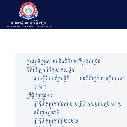
ប្រព័ន្ធទីក្រុងហេច និងពិធីសារទីក្រុងម៉ាឌ្រីដ
នីតិវិធីត្រួតពិនិត្យម៉ាកលម្អិត
សេចក្តីណែនាំរួមស្តីពី ការពិនិត្យម៉ាកលម្អិតរបស់
អាស៊ាន
ព្រឹត្តិប័ត្រផ្លូវការ
ព្រឹត្តិប័ត្រផ្លូវការ​នៃការចុះបញ្ជីម៉ាកសម្គាល់ភូមិសាស្រ្ត
ទំនិញអន្តរជាតិ
ព្រឹត្តិប័ត្រផ្លូវការឆ្នាំ២០២២