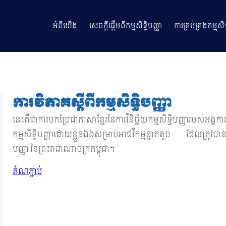
អំពីយើង
សេចក្តីផ្តើមពីកម្មសិទ្ធិបញ្ញា
ការគ្រប់គ្រងកម្មសិទ្
ការវិភាគស្ដីពីកម្មសិទ្ធិបញ្ញា
នេះគឺជាការបកប្រែជាភាសាខ្មែរនៃការវិនិច្ឆ័យកម្មសិទ្ធិបញ្ញា​របស់
កម្មសិទ្ធិបញ្ញាដោយខ្លួនឯងសម្រាប់អាជវីកម្មខ្នាតតូច ដែលត្រូវបានប
បញ្ញា នៃព្រះរាជាណាចក្រកម្ពុជា។
តំណភ្ជាប់