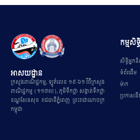
កម្មសិទ្
សិទ្ធិអ្នកនិ
អាសយដ្ឋាន
ទំព័រដើម
ក្រសួងពាណិជ្ជកម្ម, ឡូត៌លេខ ១៩-៦១ វិថីក្រសួង
ម៉ាក
ពាណិជ្ជកម្ម (១១៣បេ), ភូមិទឹកថ្លា សង្កាត់ទឹកថ្លា
ប្រកាសនីយ
ខណ្ឌសែនសុខ រាជធានីភ្នំពេញ ព្រះរាជាណាចក្រ
កម្ពុជា