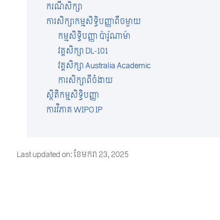
ករណីសិក្សា
ការសិក្សាកម្មសិទ្ធិបញ្ញាពីចម្ងាយ
កម្មសិទ្ធិបញ្ញា ប៉ារ៉ូណាម៉ា
វគ្គសិក្សា DL-101
វគ្គសិក្សា Australia Academic
ការសិក្សាពីចំងាយ
ស្ថិតិកម្មសិទ្ធិបញ្ញា
ការវិភាគ WIPO IP
Last updated on: ខែ​មករា 23, 2025