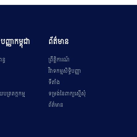
ធិបញ្ញាកម្ពុជា
ព័ត៌មាន
ពន្ធ
ព្រឹត្តិការណ៍
វិវាទកម្មសិទ្ធិបញ្ញា
ទីតាំង
បត្រតក្កកម្ម
ទម្រង់នៃពាក្យស្មើសុំ
ព័ត៌មាន