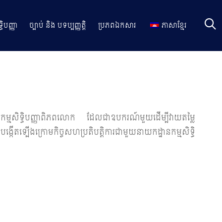
ធិបញ្ញា
ច្បាប់ និង បទប្បញ្ញត្តិ
ប្រភពឯកសារ
ភាសាខ្មែរ
អង្គការកម្មសិទ្ធិបញ្ញាពិភពលោក ដែលជាឧបករណ៍មួយដើម្បីវាយតម្លៃ
ង្កើតទ្បើងក្រោមកិច្ចសហប្រតិបត្តិការជាមួយនាយកដ្ឋានកម្មសិទ្ធិ