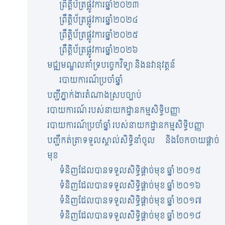
ព្រឹត្តិប័ត្រផ្លូវការឆ្នាំ២០២៣
ព្រឹត្តិប័ត្រផ្លូវការឆ្នាំ២០២៤
ព្រឹត្តិប័ត្រផ្លូវការឆ្នាំ២០២៥
ព្រឹត្តិប័ត្រផ្លូវការឆ្នាំ២០២៦
មជ្ឍមណ្ឌលគាំទ្របច្ចេកវិទ្យា និងនវានុវត្តន៍
របាយការណ៍ប្រចាំឆ្នាំ
បញ្ជីភ្នាក់ងារតំណាងស្របច្បាប់
របាយការណ៍ របស់នាយកដ្ឋានកម្មសិទ្ធិបញ្ញា
របាយការណ៍ប្រចាំឆ្នាំ របស់នាយកដ្ឋានកម្មសិទ្ធិបញ្ញា
បញ្ជីកត់ត្រាទទួលស្គាល់សិទ្ធិនាំចូល និងចែកចាយផ្តាច់
មុខ
ទំនិញដែលបានទទួលសិទ្ធិផ្តាច់មុខ ឆ្នាំ ២០១៥
ទំនិញដែលបានទទួលសិទ្ធិផ្តាច់មុខ ឆ្នាំ ២០១៦
ទំនិញដែលបានទទួលសិទ្ធិផ្តាច់មុខ ឆ្នាំ ២០១៧
ទំនិញដែលបានទទួលសិទ្ធិផ្តាច់មុខ ឆ្នាំ ២០១៨